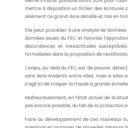
Même s’il était possible avant 2014 pour l’admi
mettre à disposition un fichier des écritures 
aisément ce grand-livre détaillé et mis en fo
Elle peut procéder à une analyse de données ap
données issues du FEC et favorise l’approfon
discordances et inexactitudes susceptibles 
formalisées dans la proposition de rectificatio
L’enjeu, au-delà du FEC, est de pouvoir détec
sans liens évidents entre elles, mais si elles
s’agit ici de traquer la fraude à grande échelle
Malheureusement, en l’état actuel de la situ
pas encore possible, du fait de la protection e
Face au développement de ces nouveaux outil
questions et proposer de nouvelles missions à 