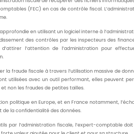
nistration fiscale de récupérer des fichiers informatiques 
comptables (FEC) en cas de contrôle fiscal. L’administratio
rme.
profondie en utilisant un logiciel interne à l’administrati
dissement des contrôles par les inspecteurs des finances
d’attirer l’attention de l’administration pour effectue
n.
ter la fraude fiscale à travers l’utilisation massive de d
 sont utilisées avec un outil performant, elles peuvent p
 et non les fraudes de petites tailles.
ation politique en Europe, et en France notamment, l’éc
t de la confidentialité des données.
s par l’administration fiscale, l’expert-comptable doi
forte valeur ajoutée pour le client et pour sa structure.