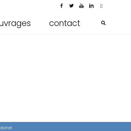
uvrages
contact
abinet