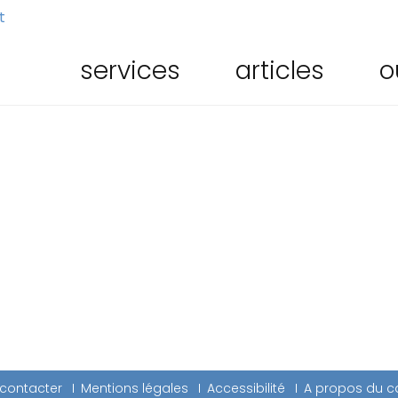
t
services
articles
o
contacter
Mentions légales
Accessibilité
A propos du c