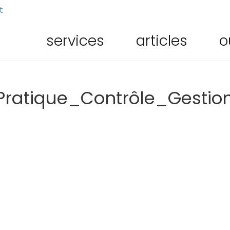
t
services
articles
o
ratique_Contrôle_Gestio