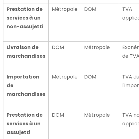
Prestation de
Métropole
DOM
TVA
services à un
applic
non-assujetti
Livraison de
DOM
Métropole
Exonér
marchandises
de TV
Importation
Métropole
DOM
TVA du
de
l'impo
marchandises
Prestation de
DOM
Métropole
TVA n
services à un
applic
assujetti