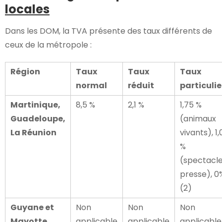
locales
Dans les DOM, la TVA présente des taux différents de
ceux de la métropole :
Région
Taux
Taux
Taux
normal
réduit
particulie
Martinique,
8,5 %
2,1 %
1,75 %
Guadeloupe,
(animaux
La Réunion
vivants), 1,
%
(spectacle
presse), 0
(2)
Guyane et
Non
Non
Non
Mayotte
applicable
applicable
applicable