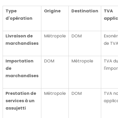
Type
Origine
Destination
TVA
d'opération
appli
Livraison de
Métropole
DOM
Exonér
marchandises
de TV
Importation
DOM
Métropole
TVA du
de
l'impo
marchandises
Prestation de
Métropole
DOM
TVA n
services à un
applic
assujetti