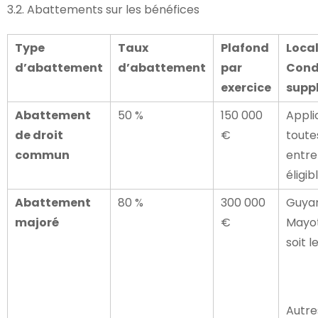
3.2. Abattements sur les bénéfices
Type
Taux
Plafond
Local
d’abattement
d’abattement
par
Cond
exercice
supp
Abattement
50 %
150 000
Appli
de droit
€
toute
commun
entre
éligib
Abattement
80 %
300 000
Guya
majoré
€
Mayot
soit l
Autre