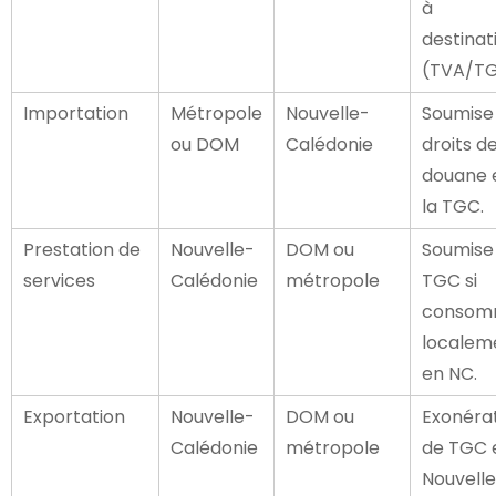
à
destinat
(TVA/TG
Importation
Métropole
Nouvelle-
Soumise
ou DOM
Calédonie
droits d
douane 
la TGC.
Prestation de
Nouvelle-
DOM ou
Soumise 
services
Calédonie
métropole
TGC si
consom
localem
en NC.
Exportation
Nouvelle-
DOM ou
Exonéra
Calédonie
métropole
de TGC 
Nouvell