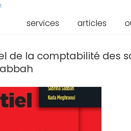
t
services
articles
o
iel de la comptabilité des 
Sabbah